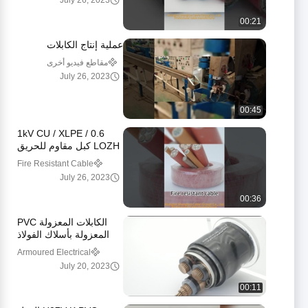
July 26, 2023
00:21
عملية إنتاج الكابلات
مقاطع فيديو أخرى
July 26, 2023
00:45
0.6 / 1kV CU / XLPE
LOZH كبل مقاوم للحريق
داخلي / خارجي
Fire Resistant Cable
July 26, 2023
00:36
الكابلات المعزولة PVC
المعزولة بأسلاك الفولاذ
متعددة النواة تحت الأرض
Armoured Electrical
Cable
July 20, 2023
00:11