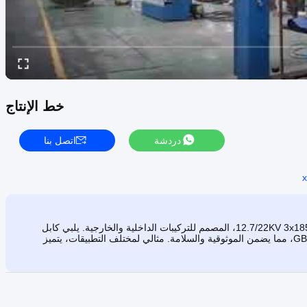
خط الإنتاج
دردشة
اتصل بنا
x
اكتشف كابل الطاقة الأرضي غير المدرع PVC XLPE ذو 3 نوى 12.7/22KV 3x185SQMM، المصمم للتركيبات الداخلية والخارجية. يلبي كابل
الطاقة عالي الجودة هذا المعايير الدولية مثل IEC 60502-2 و GB/T 12706، مما يضمن الموثوقية والسلامة. مثالي لمختلف التطبيقات، يتميز