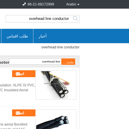
86-21-68172999
Arabic
search
أخبار
طلب اقتباس
overhead line conductor
uctor
اتصل
sulation: XLPE Or PVC,
C Insulated Aerial
اتصل
he aerial Bundled