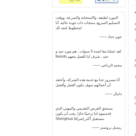
 1 رسول
المورد لطيفة، والاستجابة والسرعة، ووقت
التسليم السريع، منتجات ذات جودة عالية. أنا
محظوظ لتجد لك!
—— جون حداد
لقد عملنا معا لمدة 5 سنوات ، هم مورد جيد و
freinds جيد ، شرف لنا للعمل معهم.
—— محمد الرباعي
أنا مسرور جدا مع خدمة هذه الشركة، وأعتقد
أن أعمالهم سوف يكون أفضل وأفضل.
—— دانيال
يستحق العرض التقديمي والمهني الذي
قدمتموه لنا ترحيبًا حارًا. يجب أن يكون
Shenghua مستقبل أكثر إشراقا.
—— رينديل بروستر