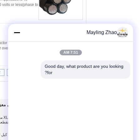
 volts or less(phase to
اتصل
Mayling Zhao
ctor Description 3
 overhead distribution
7:51 AM
Good day, what product are you looking 
for?
2
1
<<
|<
Page 10 of 10
حول بنا
شلبي معزو
حول بنا
كابل الطاقة الذين تقط
جولة في المعمل
ضبط الجودة
re XLPE
ب