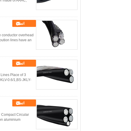
ger made of AAAC,
اتصل
re conductor overhead
ion lines have an ...
اتصل
 Lines Place of
KLV-0.6/1,BS-JKLY-
اتصل
r Compact Circular
ion aluminium