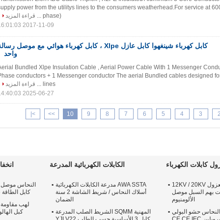
supply power from the utilitys lines to the consumers weatherhead.For service at 600
phase) ...
قراءة المزيد
2017-11-09 16:01:03
كابل كهرباء شينغهوا كابل عازل Xlpe ، كابل كهرباء هوائي مع موصل رسال
واحد
Aerial Bundled Xlpe Insulation Cable , Aerial Power Cable With 1 Messenger Condu
Phase conductors + 1 Messenger conductor The aerial Bundled cables designed for
lines ...
قراءة المزيد
2025-06-27 14:40:03
>|
>>
10
9
8
7
6
5
4
3
ل كابلات الكهرباء
الكابلات الكهربائية المدرعة
انخفا
ثلاثة الأساسية XLPE معزول 12KV / 20KV
AWA SSTA مدرعة الكابلات الكهربائية
عت بهم السبل موصل
أسلاك النحاس / شريط الشاشة 2 سنة
كابل الطاقة سوا LSZH 3
الألومنيوم
الضمان
لهب مقاومة 
4Co كبل النحاس حشو البولي
المهنية SQMM الشريط الصلب المدرعة
روبلين CE CE IEC
كابل 3 الأساسية حسب الطلب YJLV22