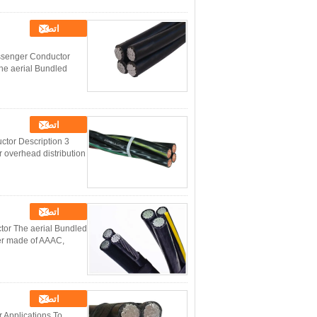
اتصل
essenger Conductor
he aerial Bundled
اتصل
ctor Description 3
 overhead distribution
اتصل
tor The aerial Bundled
ger made of AAAC,
اتصل
 Applications To