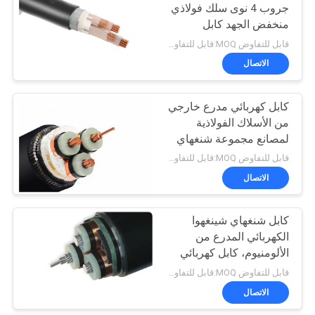
جروب 4 نوى سلك فولاذي
منخفض الجهد كابل
90
كهربائي مدرع نحاس XLPE
قابل للتفاوض MOQ:قابل للتفاوض
PVC SWA
الاتصال
موصل العارية
كابل كهربائي مدرع خارجي
من الأسلاك الفولاذية
لمصانع مجموعة شنغهاي
شنغوا للكابلات الصناعية،
قابل للتفاوض MOQ:قابل للتفاوض
6.6 كيلو فولت - 35 كيلو
الاتصال
92
فولت
كابل شنغهاي شينغهوا
كابل هوائي مجمع
الكهربائي المدرع من
الألومنيوم، كابل كهربائي
معزول XLPE بشاشة
قابل للتفاوض MOQ:قابل للتفاوض
نحاسية، كابل عالي التوتر
الاتصال