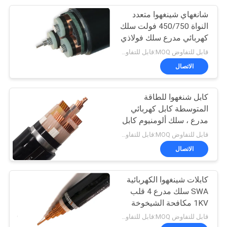
شانغهاي شينغهوا متعدد
95
النواة 450/750 فولت سلك
كهربائي مدرع سلك فولاذي
كابل المطاط مغمد
مدرع PVC عازل كابل
قابل للتفاوض MOQ:قابل للتفاوض
التحكم النحاسي
الاتصال
كابل شنغهوا للطاقة
المتوسطة كابل كهربائي
مدرع ، سلك ألومنيوم كابل
76
مدرع
قابل للتفاوض MOQ:قابل للتفاوض
الاتصال
مراقبة الكابلات
كابلات شينغهوا الكهربائية
SWA سلك مدرع 4 قلب
1KV مكافحة الشيخوخة
حماية البيئة
قابل للتفاوض MOQ:قابل للتفاوض