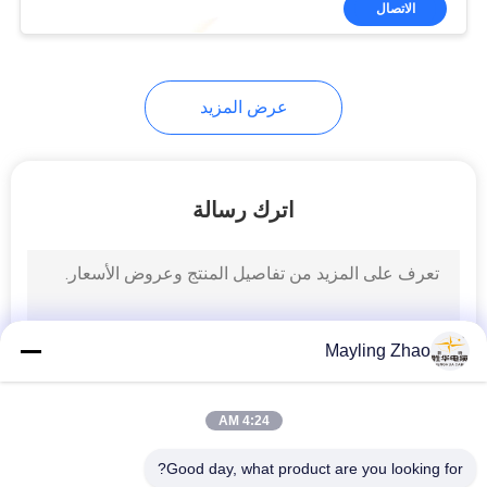
الاتصال
26
كابل صك مدرع
عرض المزيد
اترك رسالة
25
ارتفاع درجة الحرارة
الكابل
Mayling Zhao
4:24 AM
Good day, what product are you looking for?
16