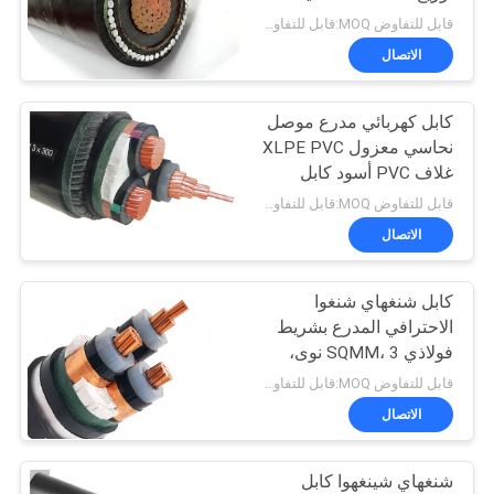
قابل للتفاوض MOQ:قابل للتفاوض
BLOG
الاتصال
140
انخفاض الدخان صفر
كابل كهربائي مدرع موصل
طلب
نحاسي معزول XLPE PVC
كبل الهالوجين
اقتباس
غلاف PVC أسود كابل
كهربائي منخفض الجهد
قابل للتفاوض MOQ:قابل للتفاوض
NEWS
الاتصال
كابل شنغهاي شنغوا
خريطة
108
الاحترافي المدرع بشريط
الموقع
فولاذي SQMM، 3 نوى،
بل مقاومة للحريق
مخصص YJLV22 3x300
قابل للتفاوض MOQ:قابل للتفاوض
سياسة
الاتصال
الخصوصية
شنغهاي شينغهوا كابل