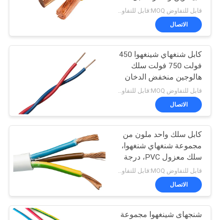
متعدد النواة
قابل للتفاوض MOQ:قابل للتفاوض
BLOG
الاتصال
140
انخفاض الدخان صفر
كابل شنغهاي شينغهوا 450
طلب
فولت 750 فولت سلك
كبل الهالوجين
اقتباس
هالوجين منخفض الدخان
صفر سلك بناء نحاسي
قابل للتفاوض MOQ:قابل للتفاوض
NEWS
الاتصال
كابل سلك واحد ملون من
خريطة
108
مجموعة شنغهاي شنغهوا،
الموقع
سلك معزول PVC، درجة
بل مقاومة للحريق
حرارة الموصل القصوى 70
قابل للتفاوض MOQ:قابل للتفاوض
درجة مئوية
سياسة
الاتصال
الخصوصية
شنجهاى شينغهوا مجموعة