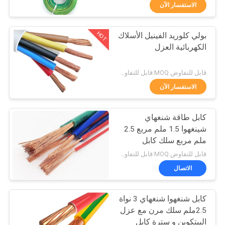
حول
الاستفسار الآن
بنا
HOT
بولي كلوريد الفينيل الأسلاك
203
الكهربائية العزل
جولة
كابلات معزولة PVC
في
قابل للتفاوض MOQ:قابل للتفاوض
المعمل
الاستفسار الآن
كابل طاقة شنغهاي
ضبط
شينغهوا 1.5 ملم مربع 2.5
الجودة
ملم مربع سلك كابل
197
كهربائي أحادي النواة
قابل للتفاوض MOQ:قابل للتفاوض
للأسلاك الثابتة H05V-K
سلك الكابلات
اتصل
الاتصال
H07V-K
بنا
الكهربائية
كابل شنغهوا شنغهاي 3 نواة
2.5ملم سلك مرن مع عزل
أخبار
البيتكوين و سترة كابل