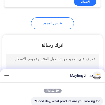
الاتصال
26
كابل صك مدرع
عرض المزيد
اترك رسالة
25
ارتفاع درجة الحرارة
الكابل
Mayling Zhao
12:29 PM
Good day, what product are you looking for?
16