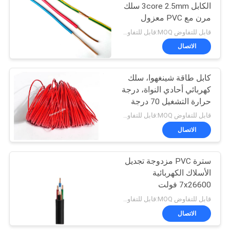
الكابل 3core 2.5mm سلك
مرن مع PVC معزول
90
والسترة متعدد النواة كابل
قابل للتفاوض MOQ:قابل للتفاوض
موصل النحاس
الاتصال
موصل العارية
كابل طاقة شينغهوا، سلك
كهربائي أحادي النواة، درجة
حرارة التشغيل 70 درجة
مئوية، شهادة CE KEMA
قابل للتفاوض MOQ:قابل للتفاوض
الاتصال
92
سترة PVC مزدوجة تجديل
كابل هوائي مجمع
الأسلاك الكهربائية
7x26600 فولت
قابل للتفاوض MOQ:قابل للتفاوض
الاتصال