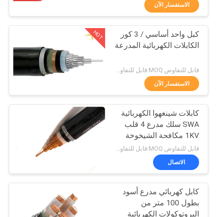
حول
الاستفسار الآن
بنا
HOT
كبل واحد أساسي / 3 كور
203
الكابلات الكهربائية المدرعة
جولة
كابلات معزولة PVC
في
قابل للتفاوض MOQ:قابل للتفاوض
المعمل
الاستفسار الآن
كابلات شينغهوا الكهربائية
ضبط
SWA سلك مدرع 4 قلب
الجودة
1KV مكافحة الشيخوخة
197
حماية البيئة
قابل للتفاوض MOQ:قابل للتفاوض
سلك الكابلات
اتصل
الاتصال
بنا
الكهربائية
كابل كهربائي مدرع أسود
بطول 100 متر من
أخبار
البروتوكولات الكهربائية