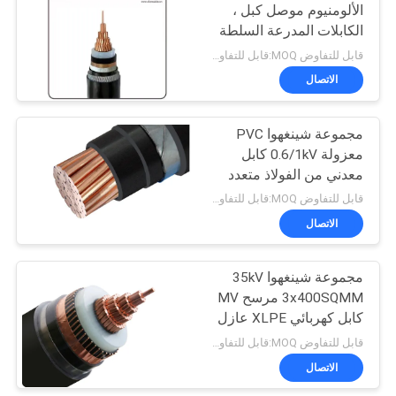
الألومنيوم موصل كبل ،
الكابلات المدرعة السلطة
90
قابل للتفاوض MOQ:قابل للتفاوض
الاتصال
موصل العارية
مجموعة شينغهوا PVC
معزولة 0.6/1kV كابل
معدني من الفولاذ متعدد
النواة
قابل للتفاوض MOQ:قابل للتفاوض
الاتصال
92
مجموعة شينغهوا 35kV
كابل هوائي مجمع
3x400SQMM مرسح MV
كابل كهربائي XLPE عازل
PVC مغطى
قابل للتفاوض MOQ:قابل للتفاوض
الاتصال