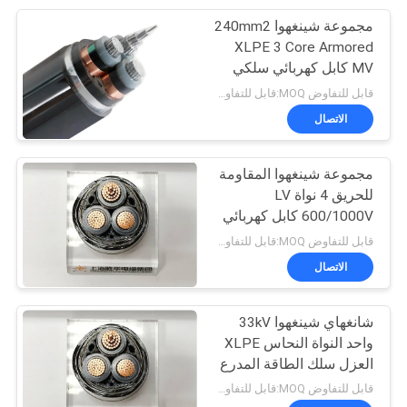
مجموعة شينغهوا 240mm2
95
XLPE 3 Core Armored
MV كابل كهربائي سلكي
كابل المطاط مغمد
15kV مصقول شريط
قابل للتفاوض MOQ:قابل للتفاوض
فولاذي مصقول كابل
الاتصال
ألومنيوم
مجموعة شينغهوا المقاومة
للحريق 4 نواة LV
600/1000V كابل كهربائي
76
مدرع XLPE / PVC سلك
قابل للتفاوض MOQ:قابل للتفاوض
الفولاذ كابل مدرع
الاتصال
مراقبة الكابلات
شانغهاي شينغهوا 33kV
واحد النواة النحاس XLPE
العزل سلك الطاقة المدرع
19
قابل للتفاوض MOQ:قابل للتفاوض