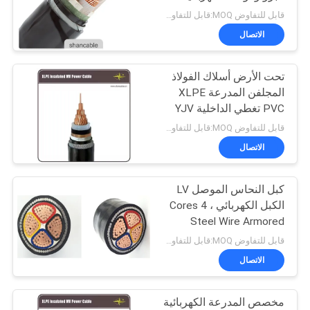
قابل للتفاوض MOQ:قابل للتفاوض
BLOG
الاتصال
140
انخفاض الدخان صفر
تحت الأرض أسلاك الفولاذ
طلب
المجلفن المدرعة XLPE
كبل الهالوجين
اقتباس
PVC تغطي الداخلية YJV
قابل للتفاوض MOQ:قابل للتفاوض
NEWS
الاتصال
كبل النحاس الموصل LV
خريطة
108
الكبل الكهربائي ، 4 Cores
الموقع
Steel Wire Armored
بل مقاومة للحريق
Cable
قابل للتفاوض MOQ:قابل للتفاوض
سياسة
الاتصال
الخصوصية
مخصص المدرعة الكهربائية