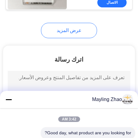
الاتصال
26
كابل صك مدرع
عرض المزيد
اترك رسالة
25
ارتفاع درجة الحرارة
الكابل
Mayling Zhao
3:42 AM
Good day, what product are you looking for?
16