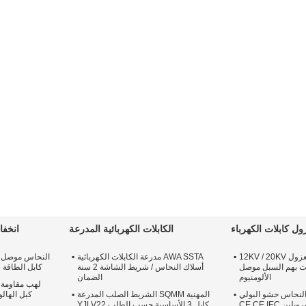
ل كابلات الكهرباء
الكابلات الكهربائية المدرعة
انخفا
ثلاثة الأساسية XLPE معزول 12KV / 20KV
AWA SSTA مدرعة الكابلات الكهربائية
عت بهم السبل موصل
أسلاك النحاس / شريط الشاشة 2 سنة
كابل الطاقة سوا LSZH 3
الألومنيوم
الضمان
لهب مقاومة 
4Co كبل النحاس حشو البولي
المهنية SQMM الشريط الصلب المدرعة
روبلين CE CE IEC
كابل 3 الأساسية حسب الطلب YJLV22