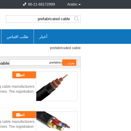
86-21-68172999
Arabic
search
أخبار
طلب اقتباس
prefabricated cable
cable
اتصل
g cable manufacturers
ies. The registration
اتصل
g cable manufacturers
ies. The registration