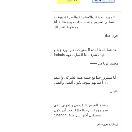
المورد لطيفة، والاستجابة والسرعة، ووقت
التسليم السريع، منتجات ذات جودة عالية. أنا
محظوظ لتجد لك!
—— جون حداد
لقد عملنا معا لمدة 5 سنوات ، هم مورد جيد و
freinds جيد ، شرف لنا للعمل معهم.
—— محمد الرباعي
أنا مسرور جدا مع خدمة هذه الشركة، وأعتقد
أن أعمالهم سوف يكون أفضل وأفضل.
—— دانيال
يستحق العرض التقديمي والمهني الذي
قدمتموه لنا ترحيبًا حارًا. يجب أن يكون
Shenghua مستقبل أكثر إشراقا.
—— رينديل بروستر