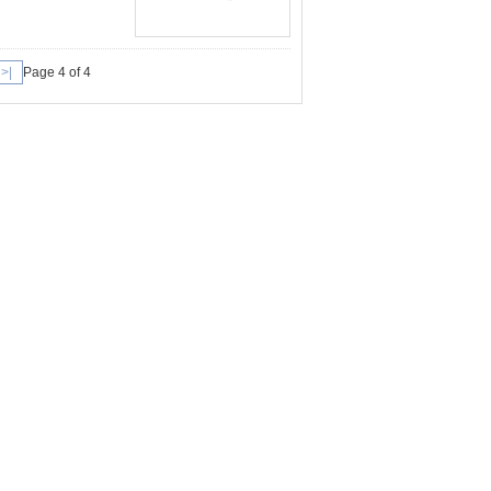
|<
Page 4 of 4