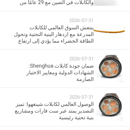
والكابلات في الصين مع 29 عامًا من
حول
التميز
بنا
2026-07-31
ينتعش السوق العالمي للكابلات
جولة
المدرعة مع ازدهار البنية التحتية وتحول
الطاقة الخضراء مما يؤدي إلى ارتفاع
في
الطلب بشكل قياسي
المعمل
2026-07-31
ضمان جودة كابلات Shenghua:
ضبط
الشهادات الدولية ومعايير الاختبار
الصارمة
الجودة
2026-07-31
اتصل
الوصول العالمي لكابلات شينغهوا: تميز
بنا
التصدير يمتد عبر ست قارات ومشاريع
بنية تحتية رئيسية
أخبار