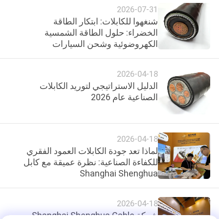
2026-07-31
شنغهوا للكابلات: ابتكار الطاقة
BLOG
الخضراء: حلول الطاقة الشمسية
الكهروضوئية وشحن السيارات
الكهربائية وكابلات LSZH لمستقبل
طلب
مستدام
اقتباس
2026-04-18
الدليل الاستراتيجي لتوريد الكابلات
الصناعية عام 2026
NEWS
SITEMAP
2026-04-18
لماذا تعد جودة الكابلات العمود الفقري
للكفاءة الصناعية: نظرة عميقة مع كابل
سياسة
Shanghai Shenghua
الخصوصية
2026-04-18
شركة Shanghai Shenghua Cable