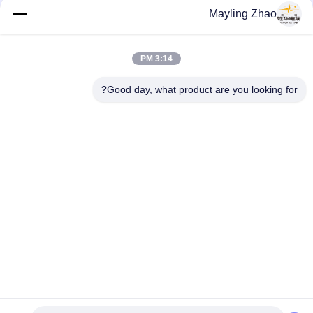
تستعد لعرض حلول الطاقة عالية الأداء
Mayling Zhao
في معرض كانتون الـ 139
3:14 PM
loading...
Good day, what product are you looking for?
فئات شعبية
جميع
الكابلات الكهربائية 
شلبي معزول كابلات 
المدرعة
الكهرباء
سلك الكابلات 
كابلات معزولة PVC
الكهربائية
انخفاض الدخان صفر 
بل مقاومة للحريق
كبل الهالوجين
كابل هوائي مجمع
موصل العارية