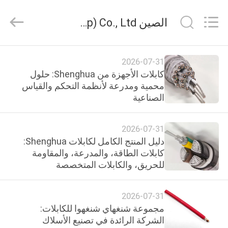
Shanghai
Shenghua
Cable
الصين Shanghai Shenghua Cable (Group) Co., Ltd. أخبار الشركة
(Group)
Co.,
Ltd..
All
Rights
منزل
Reserved.
2026-07-31
كابلات الأجهزة من Shenghua: حلول
المنتجات
محمية ومدرعة لأنظمة التحكم والقياس
الصناعية
أشرطة
2026-07-31
فيديو
دليل المنتج الكامل لكابلات Shenghua:
كابلات الطاقة، والمدرعة، والمقاومة
للحريق، والكابلات المتخصصة
عرض
الواقع
2026-07-31
الافتراضي
مجموعة شنغهاي شنغهوا للكابلات:
الشركة الرائدة في تصنيع الأسلاك