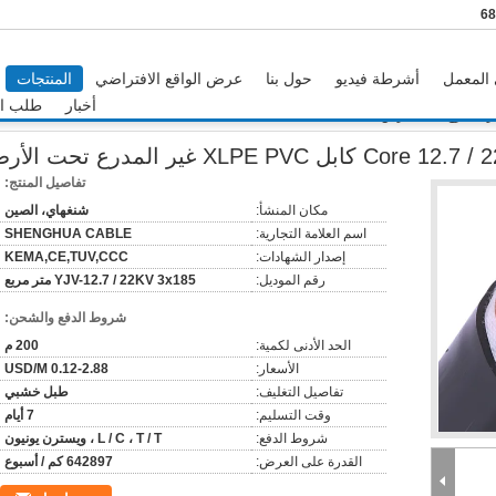
المعمل
أشرطة فيديو
حول بنا
عرض الواقع الافتراضي
المنتجات
أخبار
طلب اق
تفاصيل المنتج:
مكان المنشأ:
شنغهاي، الصين
اسم العلامة التجارية:
SHENGHUA CABLE
إصدار الشهادات:
KEMA,CE,TUV,CCC
رقم الموديل:
YJV-12.7 / 22KV 3x185 متر مربع
شروط الدفع والشحن:
الحد الأدنى لكمية:
200 م
الأسعار:
0.12-2.88 USD/M
تفاصيل التغليف:
طبل خشبي
وقت التسليم:
7 أيام
شروط الدفع:
L / C ، T / T ، ويسترن يونيون
القدرة على العرض:
642897 كم / أسبوع