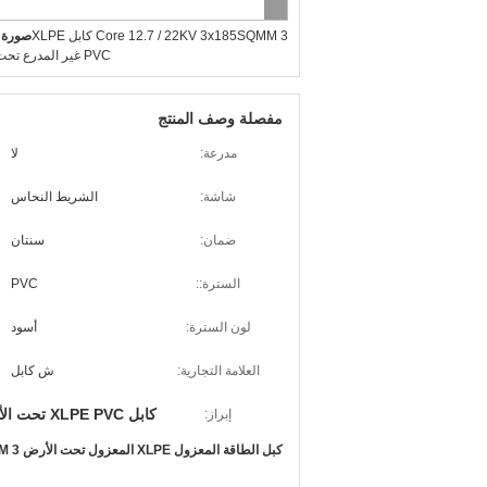
3 Core 12.7 / 22KV 3x185SQMM كابل XLPE
صورة ك
PVC غير المدرع تحت الأرض
مفصلة وصف المنتج
مدرعة:
لا
شاشة:
الشريط النحاس
ضمان:
سنتان
السترة::
PVC
لون السترة:
أسود
العلامة التجارية:
ش كابل
كابل XLPE PVC تحت الأرض
إبراز:
كبل الطاقة المعزول XLPE المعزول تحت الأرض 3 Core 12.7 / 22KV 3x185 SQMM