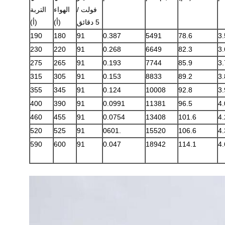
فولت /
الهواء
التربة
5 دقائق
(أ)
(أ)
190
180
91
0.387
5491
78.6
3.
230
220
91
0.268
6649
82.3
3.
275
265
91
0.193
7744
85.9
3.
315
305
91
0.153
8833
89.2
3.
355
345
91
0.124
10008
92.8
3.
400
390
91
0.0991
11381
96.5
4.
460
455
91
0.0754
13408
101.6
4.
520
525
91
.0601
15520
106.6
4.
590
600
91
0.047
18942
114.1
4.