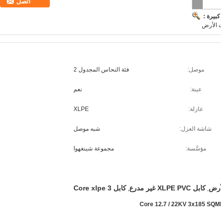
اتصل
بيرة :
موصل:
فئة النحاس المجدول 2
عينة:
نعم
عازلة:
XLPE
شاشة العزل:
شبه موصل
مؤسَّسة:
مجموعة شينغهوا
كابل XLPE PVC غير مدرع
كابل 3 Core xlpe
,
,