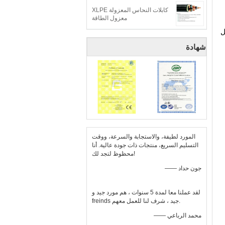
كابلات النحاس المعزولة XLPE
معزول الطاقة
ل
شهادة
المورد لطيفة، والاستجابة والسرعة، ووقت
التسليم السريع، منتجات ذات جودة عالية. أنا
محظوظ لتجد لك!
—— جون حداد
لقد عملنا معا لمدة 5 سنوات ، هم مورد جيد و
freinds جيد ، شرف لنا للعمل معهم.
—— محمد الرباعي