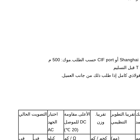
فولاذي كامل إذا طلب ذلك من جانب العميل.
ك
تقريبا.التطوير
تقريبا.
الأعلى.مقاومة
اختبار
التصويت الحالي
د
التنظيمي
وزن
DC للموصل
الجهد
AC
(20 ℃)
م
(مم)
كجم / كم
Ω / كم
كيلو
في
في