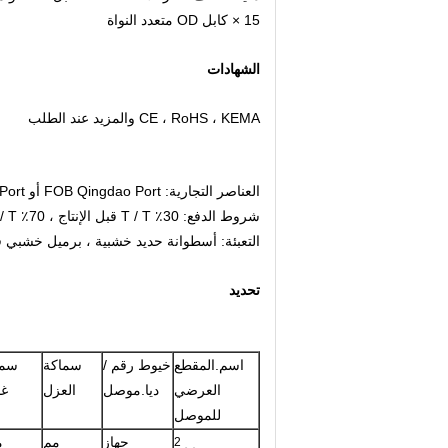
15 × كابل OD متعدد النواة
الشهادات
CE ، RoHS ، KEMA والمزيد عند الطلب
العناصر التجارية: FOB Qingdao Port أو Shanghai Port أو CIF port حسب الطلب.موك: 500 م
شروط الدفع: 30٪ T / T قبل الإنتاج ، 70٪ T / T قبل التسليم
التعبئة: أسطوانة حديد خشبية ، برميل خشبي 
تحديد
اسم.المقطع
خيوط رقم /
سماكة
سم
العرضي
ديا.موصل
العزل
غم
للموصل
جهاز
مم
م
2
مم