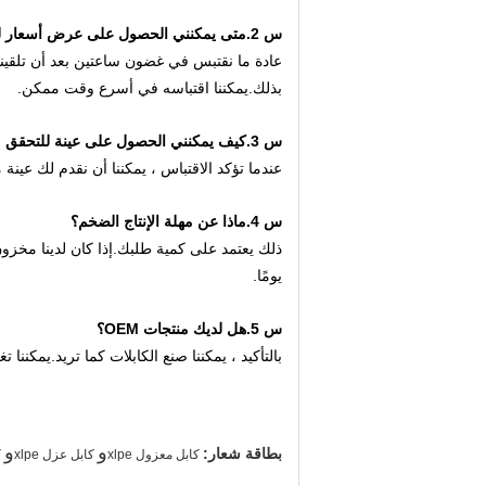
س 2.متى يمكنني الحصول على عرض أسعار للكابل؟
عادة ما نقتبس في غضون ساعتين بعد أن تلقين
بذلك.يمكننا اقتباسه في أسرع وقت ممكن.
س 3.كيف يمكنني الحصول على عينة للتحقق من الجودة؟
عندما تؤكد الاقتباس ، يمكننا أن نقدم لك عينة 
س 4.ماذا عن مهلة الإنتاج الضخم؟
يومًا.
س 5.هل لديك منتجات OEM؟
بالتأكيد ، يمكننا صنع الكابلات كما تريد.يمكننا ت
و
و
بطاقة شعار:
كابل معزول xlpe
كابل عزل xlpe
ك