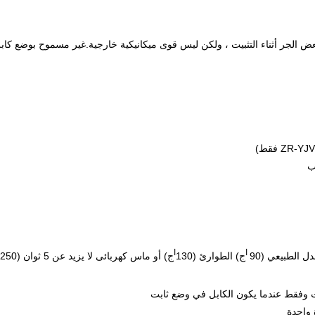
ض الجر أثناء التثبيت ، ولكن ليس قوى ميكانيكية خارجية.غير مسموح بوضع كاب
ا
ا
 الطبيعي (90
ج) الطوارئ (130
ج) أو ماس كهربائى لا يزيد عن 5 ثوان (250