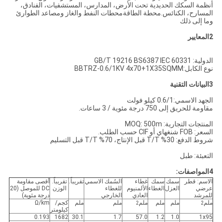
أنظمة السكك الحديدية تحت الأرض، المدارس، المستشفيات، الفنادق،
المسارح، الكنائس.محطة الطاقةمحطات النفط والغاز ومصاعد الطوارئ
وما إلى ذلك
2المعايير
الدولية: GB/T 19216 BS6387 IEC 60331
نوع الكابل:BBTRZ-0.6/1KV 4x70+1X35SQMM
3البيانات التقنية
الجهد الاسمي:0.6/1 كيلو فولت
مقاومة للحريق إلى 750 درجة مئوية / 3 ساعات.
المنتجات التجارية: MOQ: 500m
السعر: FOB شنغهاي أو CIF حسب الطلب.
شروط الدفع: 30% T/T قبل الإنتاج، 70% T/T قبل التسليم
التعبئة: طبل
4المواصفات:
الاسم: قطر
سمك
سمك
غطاء
السُمك الاسمي
تقريباً.
تقريباً.
أقصى مقاومة
عرضي
العزل
الغطاء
الألمنيوم
للغطاء
الوزن
DC للموصل (20
للمرشد
العادي
الخارجي
درجة مئوية)
ملم
ملم
ملم
ملم
ملم
ملم
كجم/
Ω/km
2
2
كيلومتر
0.193
1682
30.1
1.7
57.0
1.2
1.0
1x95