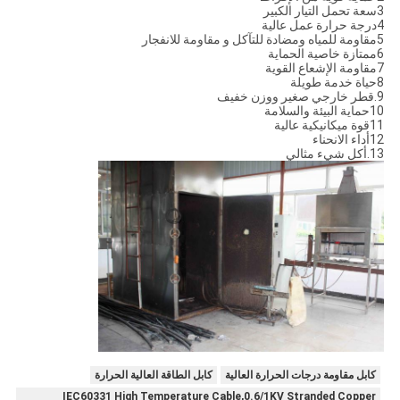
3سعة تحمل التيار الكبير
4درجة حرارة عمل عالية
5مقاومة للمياه ومضادة للتآكل و مقاومة للانفجار
6ممتازة خاصية الحماية
7مقاومة الإشعاع القوية
8حياة خدمة طويلة
9.قطر خارجي صغير ووزن خفيف
10حماية البيئة والسلامة
11قوة ميكانيكية عالية
12أداء الانحناء
13.أكل شيء مثالي
كابل مقاومة درجات الحرارة العالية
كابل الطاقة العالية الحرارة
IEC60331 High Temperature Cable,0.6/1KV Stranded Copper