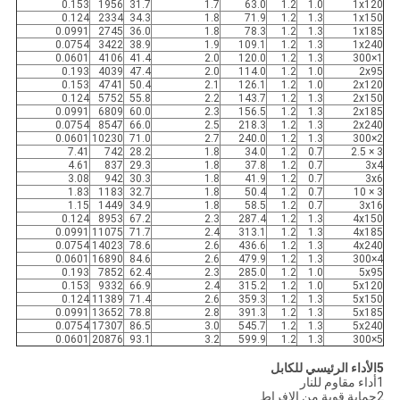
0.153
1956
31.7
1.7
63.0
1.2
1.0
1x120
0.124
2334
34.3
1.8
71.9
1.2
1.3
1x150
0.0991
2745
36.0
1.8
78.3
1.2
1.3
1x185
0.0754
3422
38.9
1.9
109.1
1.2
1.3
1x240
0.0601
4106
41.4
2.0
120.0
1.2
1.3
1×300
0.193
4039
47.4
2.0
114.0
1.2
1.0
2x95
0.153
4741
50.4
2.1
126.1
1.2
1.0
2x120
0.124
5752
55.8
2.2
143.7
1.2
1.3
2x150
0.0991
6809
60.0
2.3
156.5
1.2
1.3
2x185
0.0754
8547
66.0
2.5
218.3
1.2
1.3
2x240
0.0601
10230
71.0
2.7
240.0
1.2
1.3
2×300
7.41
742
28.2
1.8
34.0
1.2
0.7
3 × 2.5
4.61
837
29.3
1.8
37.8
1.2
0.7
3x4
3.08
942
30.3
1.8
41.9
1.2
0.7
3x6
1.83
1183
32.7
1.8
50.4
1.2
0.7
3 × 10
1.15
1449
34.9
1.8
58.5
1.2
0.7
3x16
0.124
8953
67.2
2.3
287.4
1.2
1.3
4x150
0.0991
11075
71.7
2.4
313.1
1.2
1.3
4x185
0.0754
14023
78.6
2.6
436.6
1.2
1.3
4x240
0.0601
16890
84.6
2.6
479.9
1.2
1.3
4×300
0.193
7852
62.4
2.3
285.0
1.2
1.0
5x95
0.153
9332
66.9
2.4
315.2
1.2
1.0
5x120
0.124
11389
71.4
2.6
359.3
1.2
1.3
5x150
0.0991
13652
78.8
2.8
391.3
1.2
1.3
5x185
0.0754
17307
86.5
3.0
545.7
1.2
1.3
5x240
0.0601
20876
93.1
3.2
599.9
1.2
1.3
5×300
5الأداء الرئيسي للكابل
1أداء مقاوم للنار
2حماية قوية من الإفراط