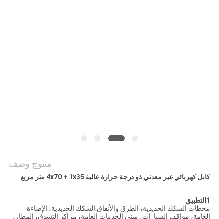
BLOG
طلب
اقتباس
NEWS
خريطة
الموقع
منتوج وصف
كابل كهربائي غير معدني ذو درجة حرارة عالية 4x70 + 1x35 متر مربع
سياسة
الخصوصية
1التطبيق
محطات السكك الحديدية، الطرق والأنفاق السكك الحديدية، الإضاءة
العامة، مواقف السيارات، مبنى الخدمات العامة، مراكز التسوق، المطار،