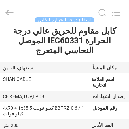
Shanghai
Shenghua
Cable
(Group)
Co.,
ارتفاع درجة الحرارة الكابل
Ltd..
All
Rights
كابل مقاوم للحريق عالي درجة
منزل
Reserved.
الحرارة IEC60331 الموصل
المنتجات
النحاسي المتعرج
أشرطة
مكان المنشأ:
شنغهاي، الصين
فيديو
اسم العلامة
SHAN CABLE
التجارية:
عرض
إصدار الشهادات:
CE,KEMA,TUV,LPCB
الواقع
رقم الموديل:
BBTRZ 0.6 / 1 كيلو فولت 4x70 + 1x35.5
الافتراضي
كيلو فولت
الحد الأدنى
200 متر