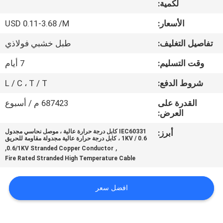
لكمية:
حول
بنا
الأسعار:
USD 0.11-3.68 /M
تفاصيل التغليف:
طبل خشبي فولاذي
جولة
وقت التسليم:
7 أيام
في
شروط الدفع:
L / C ، T / T
المعمل
القدرة على
687423 م / أسبوع
العرض:
ضبط
أبرز:
IEC60331 كابل درجة حرارة عالية ، موصل نحاسي مجدول
الجودة
0.6 / 1KV ، كابل درجة حرارة عالية مجدولة مقاومة للحريق
,
,
0.6/1KV Stranded Copper Conductor
Fire Rated Stranded High Temperature Cable
اتصل
بنا
افضل سعر
أخبار