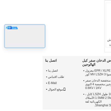
اش
ن
4 ،
ض الدخان صفر كبل
اتصل بنا
الهالوجين
1
النحاس موصل EPR / XLPE معزول
اتصل بنا
MV  كور
طلب اقتباس
منخفضة الدخان صفر
E-Mail
كبل الهالوجين مخصصة 4 النوى
0.6KV / 1KV
موقع الجوال
المهنية 100M طول LSZH كابل ،
1.5MM 2.5MM 4MM الأسلاك
الكهربائية لفة