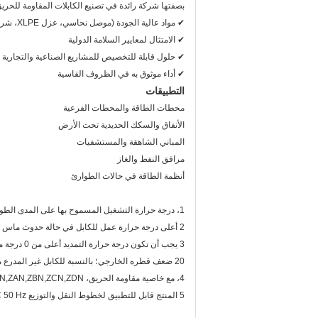
بصفتها شركة رائدة في تصنيع الكابلات المقاومة للحريق، تضمن ghua Power Group Cable
✔ مواد عالية الجودة (موصل نحاسي، عزل XLPE، شريط ميكا)
✔ الامتثال لمعايير السلامة الدولية
✔ حلول قابلة للتخصيص للمشاريع الصناعية والتجارية وا
✔ أداء موثوق به في الظروف القاسية
التطبيقات
محطات الطاقة والمحطات الفرعية
الأنفاق والسكك الحديدية تحت الأرض
المباني الشاهقة والمستشفيات
مرافق النفط والغاز
أنظمة الطاقة في حالات الطوارئ
1، درجة حرارة التشغيل المسموح بها على المدى الطويل لموصل الكابل ≤90 درجة مئوية
2 أعلى درجة حرارة عمل للكابل في حالة حدوث ماس كهربائي (أطول وقت دائم لا يزيد عن 5 ثوانٍ): موصل الكابل ≤ 250 درجة مئوية
3 يجب أن ت
20 ضعف قطره الخارجي؛ بالنسبة للكابل غير المدرع متعدد النوى، يجب ألا يقل عن 15 ضعف قطره الخارجي
4، مع خاصية مقاومة الحريق، N,ZAN,ZBN,ZCN,ZDN هي 5 أنواع
5 المنتج قابل للتطبيق لخطوط النقل والتوزيع AC 50 Hz بجهد مقنن يبلغ 0.6/1 كيلو فولت