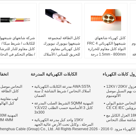
كابل كهرباء شانغهاي
كابل الطاقة لمجموعة
شركة شانغهاي شينغهوا
اوم
شينغهوا الكهربائي FRC 4
شينغهوا نيويورك نيويورك
للكابلات / شريط ميكا /
النواة كابل مقاوم للحرارة
كابل كهربائي مقاوم
كابل مقاوم للنار للترش
1.5mm - 800mm درجة
للحريق للمباني / الأسلاك
/ نظام التحكم في الدخا
 1 كيلو
حرارة 90 °C
المنزلية
عدد النوى:
1core ، 2
اللون:
مخصصة
الوظيفة:
مقاومة للحريق
النوى ، 3 النوى ، core
الحجم:
1.5mm2
الحجم:
1.5mm2
5core
ل كابلات الكهرباء
الكابلات الكهربائية المدرعة
انخفا
-800mm2
-600mm2
معيار:
IEC60502-
الجهد الاسمي:
0.6 / 1 كيلو
الجهد الاسمي:
600/1000
،IEC61034،IEC60754
ثلاثة الأساسية XLPE معزول 12KV / 20KV
AWA SSTA مدرعة الكابلات الكهربائية
فولت
فولت
شاشة:
شريط الميكا
عت بهم السبل موصل
أسلاك النحاس / شريط الشاشة 2 سنة
كابل الطاقة سوا LSZH 3
العزل:
بولي كلوريد الفينيل
العزل:
PVC / XLPE
النوع:
جهد منخفض
الألومنيوم
الضمان
لهب مقاومة 
4Co كبل النحاس حشو البولي
المهنية SQMM الشريط الصلب المدرعة
روبلين CE CE IEC
كابل 3 الأساسية حسب الطلب YJLV22
3x300
العرف 18KV / 30KV Xlpe العزل الكابل مع
شاشة سلك النحاس
15KV واحد كبل مدرعة الكهربائية
المرحلة ، وكابل تحت الأرض عالية الجهد
Shanghai Shenghua Cable (Group) Co., Lt.