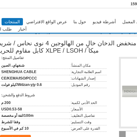
المعمل
أشرطة فيديو
حول بنا
عرض الواقع الافتراضي
المنتجات
أخبار
طلب اق
قاوم للحريق
كابل طاقة شنغهاي شينغهوا منخفض الدخان خالٍ من الهالوجين 4 نوى نحاس 
ميكا / XLPE / LSOH كابل مقاوم للحريق
تفاصيل المنتج:
مكان المنشأ:
شنغهاي، الصين
اسم العلامة التجارية:
SHENGHUA CABLE
إصدار الشهادات:
CE/KEMA/ISO/PCCC
رقم الموديل:
Wdzan-yjy 0.6/كيلو فولت
شروط الدفع والشحن:
الحد الأدنى لكمية:
200 م
الأسعار:
USD0.53-58
تفاصيل التغليف:
100m/لفة أو مخصصة
وقت التسليم:
وفقا للشرط
القدرة على العرض:
10 كم في الأسبوع