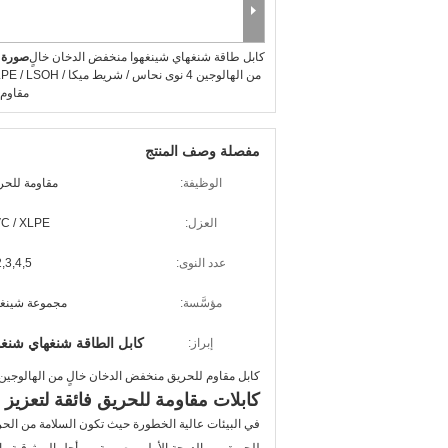
كابل طاقة شنغهاي شينغهوا منخفض الدخان خالٍ
صورة ك
مقاوم 
مفصلة وصف المنتج
الوظيفة:
مقاومة للحر
العزل:
C / XLPE
عدد النوى:
2,3,4,5
مؤسَّسة:
مجموعة شينغه
كابل الطاقة شنغهاي شنغو
إبراز:
كابل مقاوم للحريق منخفض الدخان خالٍ من الهالوجين 4 نوى نحاس / شريط ميكا / LPE / LSOH
كابلات مقاومة للحريق فائقة لتعزيز 