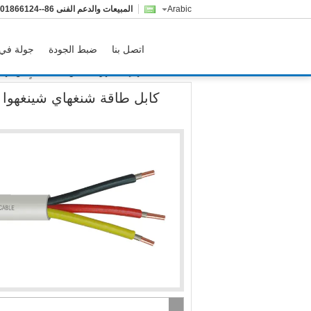
Arabic
المبيعات والدعم الفنى
86--15901866124
اتصل بنا
ضبط الجودة
جولة في 
كابل طاقة شنغهاي شينغهوا منخفض الدخان خالٍ من الهالوجين 4 نوى نحاس / شريط ميكا / XLPE / LSOH كابل م