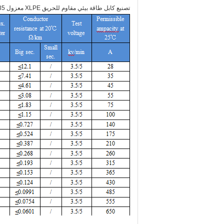
تصنيع كابل طاقة بيئي مقاوم للحريق XLPE معزول LSZH/LSOH 35 مم مواصفات كابل الطاقة