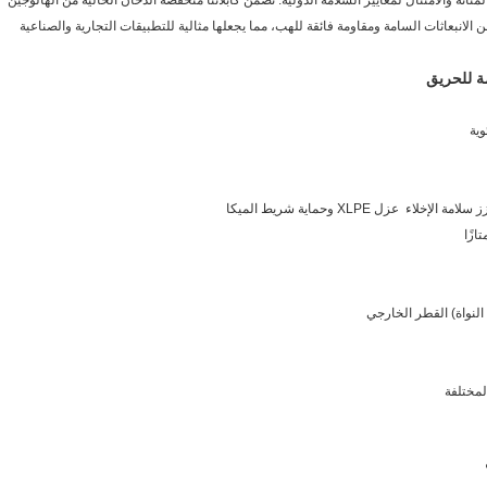
انة والامتثال لمعايير السلامة الدولية. تضمن كابلاتنا منخفضة الدخان الخالية من الهالوجين
/شريط ميكا/XLPE الحد الأدنى من الانبعاثات السامة ومقاومة فائقة للهب، مما يجعلها مثالية للتطبيقات التجارية والصناعية
زل XLPE وحماية شريط الميكا
لمختلفة