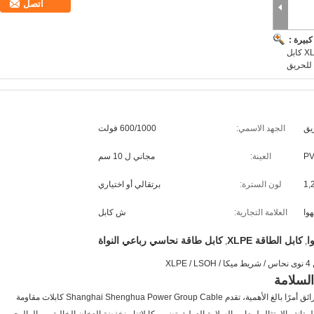
اتصل
بيرة :
من الهالوجين 4 نوى نحاس / شريط ميكا / XLPE / LSOH كابل
للحريق
يق
الجهد الاسمي:
600/1000 فولت
PV
العينة:
مجاني ل 10 سم
1,
لون السترة:
برتقالي أو اختياري
وا
العلامة التجارية:
ش كابل
ا
كابل الطاقة XLPE
كابل طاقة نحاسي رباعي النواة
,
,
X
السلامة
في البيئات عالية الخطورة حيث تكون السلامة من الحرائق أمرًا بالغ الأهمية، تقدم Shanghai Shenghua Power Group Cable كابلات مقاومة