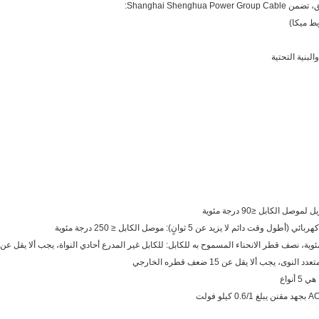
Shanghai Shen:
لبنية التحتية
كون درجة حرارة التمديد أعلى من 0 درجة مئوية، نصف قطر الانحناء المسموح به للكابل: للكابل غير المدرع أحادي النواة، يجب ألا يقل عن