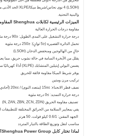
للحريق من الدرجة الأولى مصممة من أجل الموثوقية والمت
(LSOH) 4 نوى نحاس
والبنية التحتية.
الميزات الرئيسية لكابلات Shenghua المقاومة للحريق
مقاومة درجات الحرارة العالية
درجة حرارة التشغيل على المدى الطويل: ≤90 درجة مئوية
تحمل الدائرة القصيرة (≤5 ثوانٍ): ≤250 درجة مئوية
خالٍ من الهالوجين ومنخفض الدخان (LSOH)
يقلل من الأبخرة السامة في حالة نشوب حريق، مما يعزز سلامة الإخلاء ع
يضمن البولي إيثيلين المتشابك (XLPE) أداءً كهربائيًا ممتازًا
يوفر شريط الميكا مقاومة فائقة للحريق
تركيب مرن ومتين
نصف قطر الانحناء: ≥15x (متعدد النوى) / ≥20x (أحادي النواة) القطر الخارجي
درجة حرارة التمديد: ≥0 درجة مئوية
تصنيف مقاومة الحريق (N, ZAN, ZBN, ZCN, ZDN)
يفي بمعايير السلامة من الحرائق المختلفة للتطبيقات ا
الجهد المقنن: 0.6/1 كيلو فولت، 50 هرتز
مناسب لنقل وتوزيع الطاقة بالتيار المتردد
لماذا تختار كابل Shenghua Power Group؟