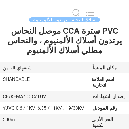
Shanghai
Shenghua
Cable
(Group)
Co.,
أسلاك النحاس يرتدون الألومنيوم
Ltd..
All
Rights
PVC سترة CCA موصل النحاس
منزل
Reserved.
تدون أسلاك الألمنيوم ، والنحاس
المنتجات
مطلي أسلاك الألمنيوم
أشرطة
كان المنشأ:
شنغهاي الصين
فيديو
اسم العلامة
SHANCABLE
التجارية:
عرض
ر الشهادات:
CE/KEMA/CCC/TUV
الواقع
قم الموديل:
YJVC 0.6 / 1KV .6.35 / 11KV ، 19/33KV
الافتراضي
الحد الأدنى
500m
لكمية: