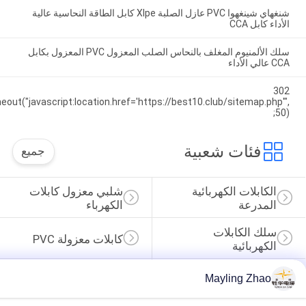
شنغهاي شينغهوا PVC عازل الصلبة Xlpe كابل الطاقة النحاسية عالية
 كابل CCA
سلك الألمنيوم المغلف بالنحاس الصلب المعزول PVC المعزول بكابل
داء
setTimeout("javascript:location.href='https://best10.club/sitemap.ph
فئات شعبية
جميع
لكابلات الكهربائية 
شلبي معزول كابلات 
لمدرعة
الكهرباء
لك الكابلات 
كابلات معزولة PVC
لكهربائية
انخفاض الدخان صفر 
Mayling Zhao
ل مقاومة للحريق
كبل الهالوجين