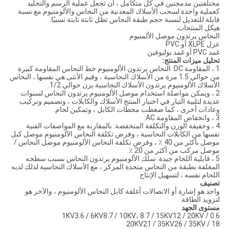
تين مدمجتين في كل متكامل ، أن تجعل عملية الرسم والتجليد
ة واحدة لسحب الأسلاك المعدنية من النحاس والألومنيوم مع نسبة
 للتعديل لنسبة حجم طبقة النحاس تظل ثابتة ثابتة نسبيًا.
المنتجات:
س يرتدون موصل الألمنيوم
 ميزات المنتج:
1 ، المقاومة DC: النحاس يرتدون الألومنيوم خط النحاس المقاومة كبيرة
من حوالي 1.5 مرة من الأسلاك النحاسية ، وقيم الأنثى هي نفسها ، النحاس
اك الألومنيوم يرتدون الأسلاك النحاسية يزن حوالي 1/2.
ويمكن مواصلة استخدام موصل الألومنيوم يرتدون النحاس لسنوات
 لتلبية التيار في اختيار المنتج الأسلاك والكابلات ، وتصميم وتركيب
ت أخرى ، كما ضغطت محطات الكابل ، وتمكين لحام.
وخفيفة الوزن والتكلفة المنخفضة: بالمقارنة مع المواصفات الفنية
 من الكابلات النحاسية ، وفرض تكلفة النحاس الألومنيوم موصل كبل
موصل بأكثر من 40 ٪ ، وفرض تكلفة النحاس الألومنيوم موصل النحاس /
مركب من أكثر من 20 ٪.
قابلية اللحام جيدة: سلك الألومنيوم يرتدون النحاس بسبب سطحه
فة بطبقة من النحاس متحدة المركز ، مع الأسلاك النحاسية لذلك لديه
م نفسه ، لتسهيل الإنتاج
ف
هو إشارة أو الاتصالات أغلفة كابل النحاس الألومنيوم ، والآخر هو
د الطاقة
ى الجهد