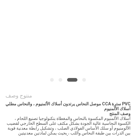
BLOG
طلب
اقتباس
NEWS
خريطة
الموقع
منتوج وصف
PVC سترة CCA موصل النحاس يرتدون أسلاك الألمنيوم ، والنحاس مطلي
 الألمنيوم
سياسة
المنتج
 الألمنيوم المكسوة بالنحاس والمغطاة بتكنولوجيا تصنيع اللحام ،
الخصوصية
ة النحاسية عالية الجودة بشكل مكثف على السطح الخارجي لقضيب
منيوم أو سلك الأساس الفولاذي الصلب ، وتشكيل رابطة معدنية قوية
لذرات بين طبقة النحاس واللب ، بحيث يمكن لمادتين معدنيتين