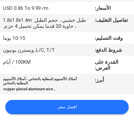
حول
الأسعار:
USD 0.86 To 9.99 /m
بنا
يل التغليف:
طبل خشبي ، حجم الطبل: 1.8x1.8x1.4m
، حاوية 20 قدما يمكن تحميل 4 حزم.
جولة
قت التسليم:
10-15 يوما
في
روط الدفع:
L/C, T/T, ويسترن يونيون
المعمل
القدرة على
100KM / أيام
العرض:
ضبط
أبرز:
أسلاك الألمنيوم المطلية بالنحاس ، أسلاك الألمنيوم
الجودة
المطلية بالنحاس
,
copper plated aluminum wire
اتصل
افضل سعر
بنا
أخبار