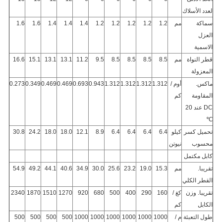
لعدد الأسلاك
سماكة
مم
1.2
1.2
1.2
1.2
1.2
1.4
1.4
1.4
1.6
1.6
العزل
الاسمية
قطر النواة
مم
8.5
8.5
8.5
8.5
9.5
11.2
13.1
13.1
15.1
16.6
المعزولة
ماكس.
أوم /
1.312
1.312
1.312
1.312
0.943
0.693
0.469
0.469
0.349
0.273
المقاومة
كم
DC عند 20
℃
تحميل كسر
كيلو
6.4
6.4
6.4
6.4
8.9
12.1
18.0
18.0
24.2
30.8
محسوب
نيوتن
كابل مكتمل
تقريبا.
مم
15.3
19.0
23.2
25.6
30.0
34.9
40.6
44.1
49.2
54.9
القطر الكلي
تقريبا. وزن
كغ /
160
290
400
500
680
920
1270
1510
1870
2340
الكابل
كم
طول التعبئة
م /
1000
1000
1000
1000
1000
1000
500
500
500
500