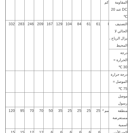
المقاومة
كم
DC عند 20
℃
التصنيف
ا
61
61
84
104
129
167
209
246
283
332
الحالي لا
يزال الرياح ،
المحيط
درجة
الحرارة =
30 ℃
درجة حرارة
الموصل =
75 ℃
موصل
رسول
منطقة
مم ²
25
25
25
25
35
50
70
70
95
120
مستعرضة
اسمية
الحد الأدنى
6
6
6
6
6
6
12
12
15
15