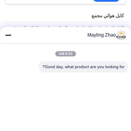
كابل هوائي مجمع
كابل ثلاثي / رباعي ثلاثي / رباعي عالي الجودة لتوزيع الطاقة الموثوق به
Mayling Zhao
كابل شنغهوا شنغهاي 3 Core Aerial Bundled Triplex Service Drop
كابل لخطوط نقل الطاقة الجوية
8:43 AM
كابل كهرباء شينغهوا كابل عازل Xlpe ، كابل كهرباء هوائي مع موصل
رسالة واحد
Good day, what product are you looking for?
فئات شعبية
جميع
الكابلات الكهربائية 
شلبي معزول كابلات 
المدرعة
الكهرباء
سلك الكابلات 
كابلات معزولة PVC
الكهربائية
انخفاض الدخان صفر 