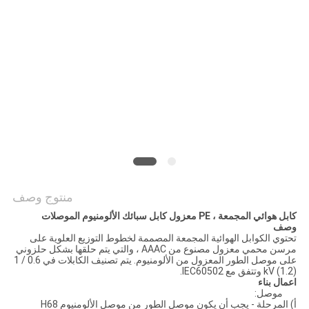
BLOG
طلب
اقتباس
NEWS
خريطة
منتوج وصف
الموقع
كابل هوائي المجمعة ، PE معزول كابل سبائك الألومنيوم الموصلات
وصف
تحتوي الكوابل الهوائية المجمعة المصممة لخطوط التوزيع العلوية على
مرسن محمي معزول مصنوع من AAAC ، والتي يتم حلقها بشكل حلزوني
سياسة
على موصل الطور المعزول من الألومنيوم. يتم تصنيف الكابلات في 0.6 / 1
(1.2) kV وتتفق مع IEC60502.
الخصوصية
اعمال بناء
موصل:
أ) المرحلة - يجب أن يكون موصل الطور من موصل الألومنيوم H68