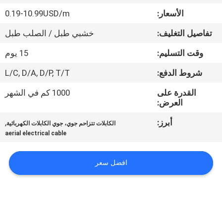
حول
الأسعار:
0.19-10.99USD/m
بنا
تفاصيل التغليف:
خشبي طبل / الصلب طبل
جولة
وقت التسليم:
15 يوم
في
شروط الدفع:
L/C, D/A, D/P, T/T
المعمل
القدرة على
1000 كم في الشهر
العرض:
ضبط
أبرز:
,
الكابلات تتزاحم جوي، جوي الكابلات الكهربائية
aerial electrical cable
الجودة
افضل سعر
اتصل
بنا
أخبار