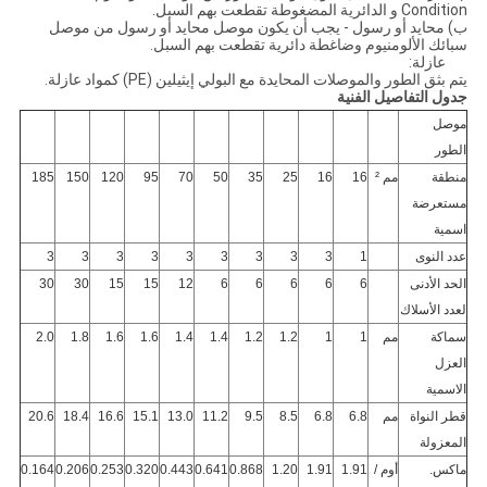
Condition و الدائرية المضغوطة تقطعت بهم السبل.
ب) محايد أو رسول - يجب أن يكون موصل محايد أو رسول من موصل
سبائك الألومنيوم وضاغطة دائرية تقطعت بهم السبل.
عازلة:
يتم بثق الطور والموصلات المحايدة مع البولي إيثيلين (PE) كمواد عازلة.
جدول التفاصيل الفنية
موصل
الطور
منطقة
مم ²
16
16
25
35
50
70
95
120
150
185
مستعرضة
اسمية
عدد النوى
1
3
3
3
3
3
3
3
3
3
الحد الأدنى
6
6
6
6
6
12
15
15
30
30
لعدد الأسلاك
سماكة
مم
1
1
1.2
1.2
1.4
1.4
1.6
1.6
1.8
2.0
العزل
الاسمية
قطر النواة
مم
6.8
6.8
8.5
9.5
11.2
13.0
15.1
16.6
18.4
20.6
المعزولة
ماكس.
أوم /
1.91
1.91
1.20
0.868
0.641
0.443
0.320
0.253
0.206
0.164