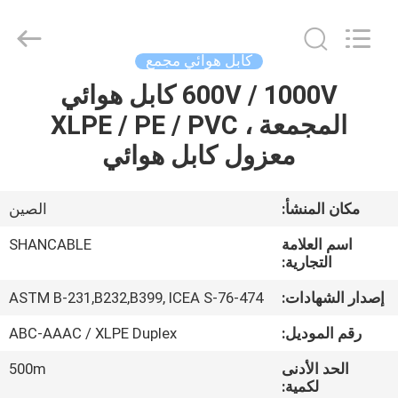
Shanghai
Shenghua
Cable
(Group)
Co.,
كابل هوائي مجمع
Ltd..
All
Rights
600V / 1000V كابل هوائي
منزل
Reserved.
المجمعة ، XLPE / PE / PVC
المنتجات
معزول كابل هوائي
أشرطة
مكان المنشأ:
الصين
فيديو
اسم العلامة
SHANCABLE
التجارية:
عرض
إصدار الشهادات:
ASTM B-231,B232,B399, ICEA S-76-474
الواقع
رقم الموديل:
ABC-AAAC / XLPE Duplex
الافتراضي
الحد الأدنى
500m
لكمية: