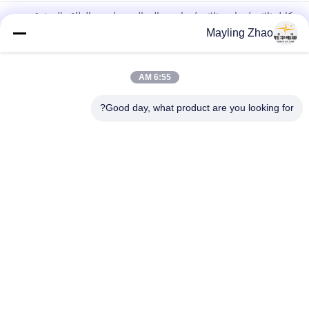
كابل ثلاثي / رباعي ثلاثي / رباعي عالي الجودة لتوزيع الطاقة الموثوق به
Mayling Zhao
كابل شنغهوا شنغهاي 3 Core Aerial Bundled Triplex Service Drop
كابل لخطوط نقل الطاقة الجوية
6:55 AM
كابل كهرباء شينغهوا كابل عازل Xlpe ، كابل كهرباء هوائي مع موصل
رسالة واحد
Good day, what product are you looking for?
فئات شعبية
جميع
الكابلات الكهربائية 
شلبي معزول كابلات 
المدرعة
الكهرباء
سلك الكابلات 
كابلات معزولة PVC
الكهربائية
انخفاض الدخان صفر 
بل مقاومة للحريق
كبل الهالوجين
كابل هوائي مجمع
موصل العارية