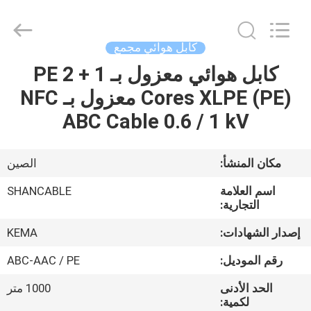
Shanghai
Shenghua
Cable
(Group)
Co.,
كابل هوائي مجمع
Ltd..
All
Rights
كابل هوائي معزول بـ PE 2 + 1
منزل
Reserved.
Cores XLPE (PE) معزول بـ NFC
المنتجات
ABC Cable 0.6 / 1 kV
أشرطة
مكان المنشأ:
الصين
فيديو
اسم العلامة
SHANCABLE
التجارية:
عرض
إصدار الشهادات:
KEMA
الواقع
رقم الموديل:
ABC-AAC / PE
الافتراضي
الحد الأدنى
1000 متر
لكمية: