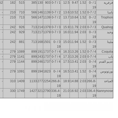
فرفرية
1 / 0-
1.52
9.47
12.5
1 / 0-7
903
130
385
515
182
52
19
ناسا
2 / 0-7
1.52
10.52
13.6
2 / 0-7
1139
146
566
710
210
-
-
210
713
566
147
1139
2 / 0-7
13.7
10.64
1.52
2 / 0-
Trophon
19
-
242
926
713
214
1379
3 / 0-7
15.9
11.79
2.03
3 / 0-7
Quahog
وحيد
3 / 0-
2.03
11.94
16.0
3 / 0-7
1379
217
713
929
242
-
19
مليتا
3 / 0-
1.52
11.94
15.0
3 / 0-
1501
168
713
881
242
-
19
19
-
279
1089
899
191
1737
4 / 0-7
16.3
13.26
1.52
4 / 0-7
Coquila
ناب
4 / 0-7
2.03
13.26
17.3
4 / 0-7
1737
243
899
1141
279
-
عديم القدم
4 / 0-
2.03
13.41
17.5
4 / 0-7
1737
246
899
1144
279
-
19
بورتونوس
4 / 0-
1.52
13.41
16.5
4 / 0-
1823
194
899
1091
279
-
19
19
العباءة
266،8-
2.03
14.88
18.9
266،8-
2254
277
1133
1409
310
-
19
19
-
330
1749
1427
321
2790
336،4-
21.0
16.92
2.03
336،4-
Nannynose
19
19