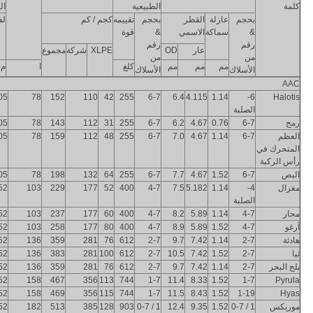
كلمة
الطبيعية
ال
بحجم
عازلة
القطر
بحجم
تقييمه
كجم / كم
لف
&
سماكة
الاسمي
&
قوة
رقم
رقم
عار
OD
XLPE
شركة
مجموع
من
من
مم
مم
مم
كلغ
ا
م
الأسلاك
الأسلاك
AAC
05
78
152
110
42
255
6-7
6.4
4.115
1.14
6-
Halotis
الصلبة
رمح
6-7
0.76
4.67
6.2
6-7
255
31
112
143
78
05
العظم
6-7
1.14
4.67
7.0
6-7
255
48
112
159
78
05
المتحرك في
رأس الركبة
البص
6-7
1.52
4.67
7.7
6-7
255
64
132
198
78
05
مغزال
4-
1.14
5.182
7.5
4-7
400
52
177
229
103
52
الصلبة
محار
4-7
1.14
5.89
8.2
4-7
400
60
177
237
103
52
آرغو
4-7
1.52
5.89
8.9
4-7
400
80
177
258
103
52
هادئة
2-7
1.14
7.42
9.7
2-7
612
76
281
359
136
52
ثيا
2-7
1.52
7.42
10.5
2-7
612
100
281
383
136
52
بلح البحر
2-7
1.14
7.42
9.7
2-7
612
76
281
359
136
52
52
158
467
356
113
744
1-7
11.4
8.33
1.52
1-7
Pyrula
52
158
469
356
115
744
1-7
11.5
8.43
1.52
1-19
Hyas
موريكس
1 / 0-7
1.52
9.35
12.4
1 / 0-7
903
128
385
513
182
52