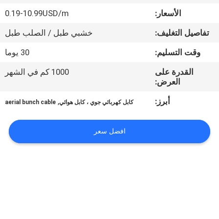
حول
الأسعار:
0.19-10.99USD/m
بنا
تفاصيل التغليف:
خشبي طبل / الصلب طبل
جولة
وقت التسليم:
30 يوما
في
القدرة على
1000 كم في الشهر
العرض:
المعمل
أبرز:
,
كابل كهربائي جوي ، كابل هوائي
aerial bunch cable
ضبط
افضل سعر
الجودة
اتصل
بنا
أخبار