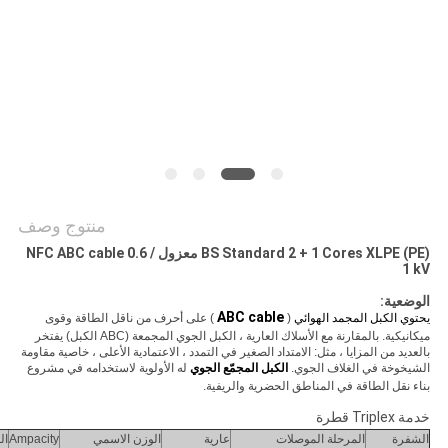
BLOG
طلب
اقتباس
NEWS
منتوج وصف
BS Standard 2 + 1 Cores XLPE (PE) معزول NFC ABC cable 0.6 /
1 kV
خريطة
الوضعية:
الموقع
ABC cable
يحتوي الكبل المجمد الهوائي
(
) على أحرف من ناقل الطاقة وقوى
ميكانيكية.
بالمقارنة مع الأسلاك العارية ، الكبل الجوي المجمعة (ABC الكبل) يفتخر
بالعديد من المزايا ، مثل: الامتداد الصغير في التمدد ، الاعتمادية الأعلى ، خاصية مقاومة
الشيخوخة في الغلاف الجوي.
الكبل المجمّع الجوي
له الأولوية لاستخدامه في مشروع
سياسة
بناء نقل الطاقة في المناطق الحضرية والريفية.
الخصوصية
خدمة Triplex قطرة
الشفرة
المرحلة الموصلات
عارية
الوزن الاسمي
Ampacity
ال