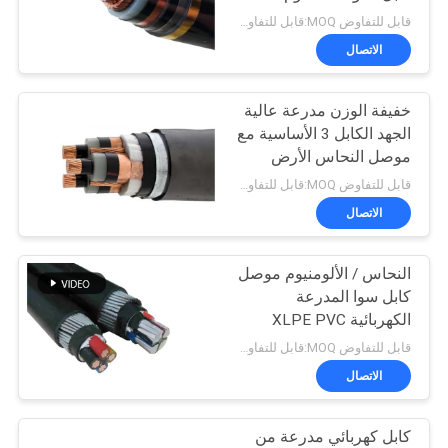
الشريط
قابل للتفاوض MOQ:قابل للتفاوض
BLOG
الاتصال
140
انخفاض الدخان صفر
خفيفة الوزن مدرعة عالية
طلب
الجهد الكابل 3 الأساسية مع
كبل الهالوجين
اقتباس
موصل النحاس الأرض
عارية
قابل للتفاوض MOQ:قابل للتفاوض
NEWS
الاتصال
النحاس / الألومنيوم موصل
خريطة
108
كابل سوا المدرعة
الموقع
الكهربائية XLPE PVC
بل مقاومة للحريق
العزل
قابل للتفاوض MOQ:قابل للتفاوض
سياسة
الاتصال
الخصوصية
كابل كهربائي مدرعة من