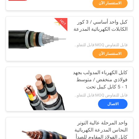
حول
الاستفسار الآن
بنا
HOT
كبل واحد أساسي / 3 كور
203
الكابلات الكهربائية المدرعة
جولة
كابلات معزولة PVC
في
قابل للتفاوض MOQ:قابل للتفاوض
المعمل
الاستفسار الآن
كابل الكهرباء المدولب بجهد
ضبط
فولاذي منخفض / متوسط ​​
الجودة
1 - 5 كابل كيبل تحت
197
الأرض
قابل للتفاوض MOQ:قابل للتفاوض
سلك الكابلات
اتصل
الاتصال
بنا
الكهربائية
واحد المرحلة عالية التوتر
النحاس المدرعة الكهربائية
أخبار
كابل الفولاذ المقاوم للصدأ