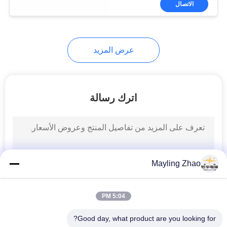
الاتصال
26
كابل صك مدرع
عرض المزيد
اترك رسالة
25
ارتفاع درجة الحرارة
الكابل
Mayling Zhao
5:04 PM
Good day, what product are you looking for?
16