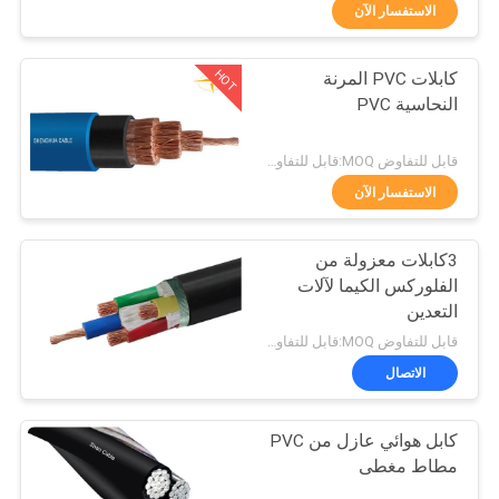
حول
الاستفسار الآن
بنا
HOT
كابلات PVC المرنة
203
النحاسية PVC
جولة
كابلات معزولة PVC
في
قابل للتفاوض MOQ:قابل للتفاوض
المعمل
الاستفسار الآن
3كابلات معزولة من
ضبط
الفلوركس الكيما لآلات
الجودة
التعدين
197
قابل للتفاوض MOQ:قابل للتفاوض
سلك الكابلات
اتصل
الاتصال
بنا
الكهربائية
كابل هوائي عازل من PVC
مطاط مغطى
أخبار