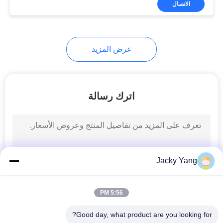
الاتصال
26
كابل صك مدرع
عرض المزيد
اترك رسالة
25
ارتفاع درجة الحرارة
الكابل
Jacky Yang
5:56 PM
Good day, what product are you looking for?
16