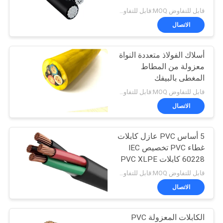
قابل للتفاوض MOQ:قابل للتفاوض
BLOG
الاتصال
140
انخفاض الدخان صفر
أسلاك الفولاذ متعددة النواة
طلب
معزولة من المطاط
كبل الهالوجين
اقتباس
المغطى بالبيفك
قابل للتفاوض MOQ:قابل للتفاوض
NEWS
الاتصال
5 أساس PVC عازل كابلات
خريطة
108
غطاء PVC تخصيص IEC
الموقع
60228 كابلات PVC XLPE
بل مقاومة للحريق
قابل للتفاوض MOQ:قابل للتفاوض
سياسة
الاتصال
الخصوصية
الكابلات المعزولة PVC