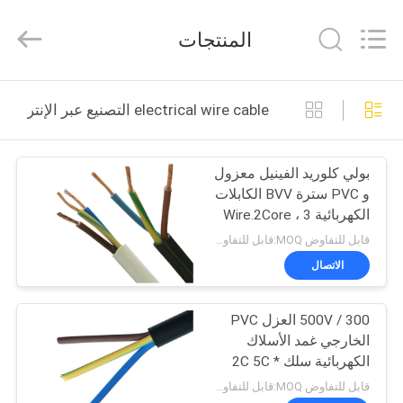
Shanghai
Shenghua
Cable
المنتجات
(Group)
Co.,
Ltd..
All
Rights
منزل
Reserved.
electrical wire cable التصنيع عبر الإنترنت
المنتجات
بولي كلوريد الفينيل معزول
و PVC سترة BVV الكابلات
أشرطة
الكهربائية Wire.2Core ، 3
فيديو
الأساسية ، 4Core ، 5 كور
قابل للتفاوض MOQ:قابل للتفاوض
X1.5sqmm ، 2.5sqmm
الاتصال
إلى 6sqmm
عرض
300 / 500V العزل PVC
الواقع
الخارجي غمد الأسلاك
الافتراضي
الكهربائية سلك 2C 5C *
1.5mm2 / 2.5mm2
قابل للتفاوض MOQ:قابل للتفاوض