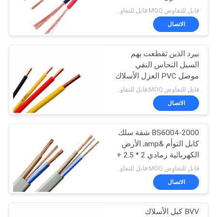
قابل للتفاوض MOQ:قابل للتفاوض
BLOG
الاتصال
بيرد الذين تقطعت بهم
طلب
السبل النحاس النقي
اقتباس
موصل PVC العزل الأسلاك
الكهربائية كابل 0.25-1000
قابل للتفاوض MOQ:قابل للتفاوض
sqmm
NEWS
الاتصال
BS6004-2000 شقة سلك
خريطة
كابل التوأم &amp; الأرض
الموقع
الكهربائية رمادي 2 * 2.5 +
1.5SQMM
قابل للتفاوض MOQ:قابل للتفاوض
سياسة
الاتصال
الخصوصية
BVV كبل الأسلاك