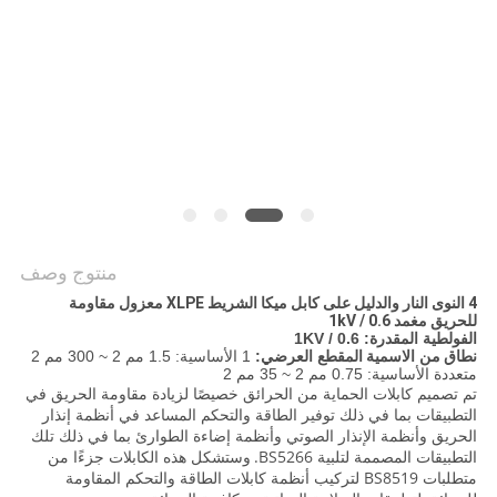
BLOG
طلب
اقتباس
NEWS
منتوج وصف
4 النوى النار والدليل على كابل ميكا الشريط XLPE معزول مقاومة
خريطة
للحريق مغمد 0.6 / 1kV
الفولطية المقدرة: 0.6 / 1KV
الموقع
نطاق
من الاسمية
المقطع العرضي:
1 الأساسية: 1.5 مم 2 ~ 300 مم 2
متعددة الأساسية: 0.75 مم 2 ~ 35 مم 2
تم تصميم كابلات الحماية من الحرائق خصيصًا لزيادة مقاومة الحريق في
سياسة
التطبيقات بما في ذلك توفير الطاقة والتحكم المساعد في أنظمة إنذار
الحريق وأنظمة الإنذار الصوتي وأنظمة إضاءة الطوارئ بما في ذلك تلك
الخصوصية
التطبيقات المصممة لتلبية BS5266.
وستشكل هذه الكابلات جزءًا من
متطلبات BS8519 لتركيب أنظمة كابلات الطاقة والتحكم المقاومة