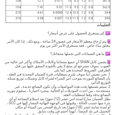
108
12.1
0.011
10
8.3
1.2
0.7
3x1.5
154
7.41
0.01
11.5
9.5
1.2
0.8
3x2.5
210
4.61
0.0085
12.4
10.5
1.2
0.8
3X4
310
3.08
0.007
13.9
11.5
1.2
0.8
3X6
التعليمات
س:
كم يستغرق الحصول على عرض أسعار؟
ج:
يتم إرجاع معظم الأسعار في غضون 24 ساعة ، ومع ذلك ، إذا كان الأمر
يتعلق ببناء خاص ، فقد يستغرق الأمر أكثر من يوم.
س:
ما هي الضمانات التي تحملها منتجاتك؟
ج:
يضمن كابل SHAN أن جميع منتجاتنا وكابلات الأسلاك وأكثر غير خالية من
العيوب. سوف نسترجع أي منتج لا يفي بالجودة المتفق عليها من قبل
الطرفين. الشروط المحددة هي كما يلي:
1. نحن نضمن أننا سوف نلتزم بمتطلبات فترة الضمان المحددة في العقد ،
بأن البضائع الموردة بموجب أمر الشراء لشراء كابل وشبكات توزيع شبكة
التوزيع الذاتي
2. سيتم تصنيعها تحت هذه المواصفات وأن تكون البضائع جديدة ، غير
مستخدمة ، من أحدث الموديلات أو الحالية. بمجرد اختيارنا ، سنقوم بتوريد
البضائع بدقة وفقا لمتطلبات العقد.
يظل الضمان ساريًا لمدة اثني عشر (12) شهرًا بعد استلام البضاعة أو أي
جزء منها حسب الحالة ، وقبولها في الوجهة النهائية المشار إليها في SCC ،
أو لمدة ثمانية عشر (18) شهرًا بعد تاريخ الشحن من الميناء أو مكان
التحميل في بلد المنشأ ، أيهما أختتم في وقت سابق.