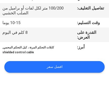
حول
تفاصيل التغليف:
100/200 متر لكل لفات أو براميل من
بنا
الصلب الخشبي
وقت التسليم:
10-15 يوما
جولة
القدرة على
8 كلم في اليوم
في
العرض:
المعمل
أبرز:
,
كابلات التحكم المرنة ، كبل التحكم المحمي
shielded control cable
ضبط
الجودة
افضل سعر
اتصل
بنا
أخبار