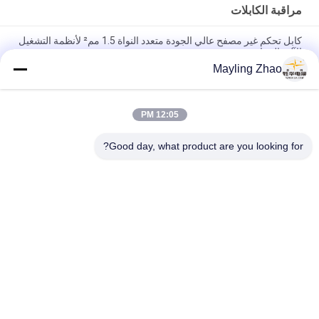
مراقبة الكابلات
كابل تحكم غير مصفح عالي الجودة متعدد النواة 1.5 مم² لأنظمة التشغيل
الآلي الصناعية
Mayling Zhao
شنغهاي شينغهوا كابل المهنية 2 - 61 النواة كابل غير مدرع مخصص
شهادة CE KEMA
12:05 PM
كابل الطاقة شنغهوا شنغهوا التحكم المهني كابل الأسلاك المرنة صديقة
للبيئة شهادة CE KEMA
Good day, what product are you looking for?
فئات شعبية
جميع
الكابلات الكهربائية 
شلبي معزول كابلات 
المدرعة
الكهرباء
سلك الكابلات 
كابلات معزولة PVC
الكهربائية
انخفاض الدخان صفر 
بل مقاومة للحريق
كبل الهالوجين