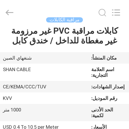
Shanghai
Shenghua
Cable
(Group)
Co.,
مراقبة الكابلات
Ltd..
All
Rights
كابلات مراقبة PVC غير مرزومة
منزل
Reserved.
غير مغطاة للداخل / خندق كابل
المنتجات
مكان المنشأ:
شنغهاي الصين
أشرطة
اسم العلامة
SHAN CABLE
فيديو
التجارية:
إصدار الشهادات:
CE/KEMA/CCC/TUV
عرض
رقم الموديل:
KVV
الواقع
الحد الأدنى
1000 متر
الافتراضي
لكمية:
الأسعار:
USD 0.4 To 10.5 per Meter