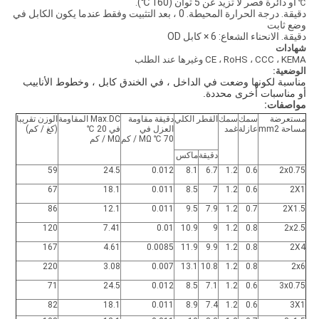
أو دائرة قصر لا تزيد عن 5 ثوان (160 ℃).
℃
دقيقة. درجة الحرارة المحيطة. 0 ، بعد التثبيت وفقط عندما يكون الكابل في
وضع ثابت
دقيقة. الانحناء الشعاع: 6 × كابل OD
شهادات
CE ، RoHS ، CCC ، KEMA وغيرها عند الطلب
الوضعية:
مناسبة لكونها وضعت في الداخل ، في الخندق كابل ، وخطوط الأنابيب
أو مناسبات أخرى محددة.
مواصفات:
مستعرضة
سمك
سمك
القطر الكلي
دقيقة مقاومة
Max.DC المقاومة
الوزن تقريبا
مساحة mm2
عازلة
غمد
العزل في
في 20 ℃
(كغ / كم)
70 ℃ MΩ / كم
MΩ / كم
دقيقة
ماكس
59
24.5
0.012
8.1
6.7
1.2
0.6
2x0.75
67
18.1
0.011
8.5
7
1.2
0.6
2X1
86
12.1
0.011
9.5
7.9
1.2
0.7
2X1.5
120
7.41
0.01
10.9
9
1.2
0.8
2x2.5
167
4.61
0.0085
11.9
9.9
1.2
0.8
2X4
220
3.08
0.007
13.1
10.8
1.2
0.8
2x6
71
24.5
0.012
8.5
7.1
1.2
0.6
3x0.75
82
18.1
0.011
8.9
7.4
1.2
0.6
3X1