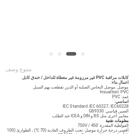
BLOG
طلب
اقتباس
NEWS
منتوج وصف
كابلات مراقبة PVC غير مرزومة غير مغطاة للداخل / خندق كابل
خريطة
اعمال بناء:
موصل: موصل النحاس الصلبة أو الذين تقطعت بهم السبل
Insualtion: PVC
الموقع
غمد: PVC
اساسي:
IEC Standard: IEC 60227، IEC60228
الصين قياسي: GB9330
سياسة
معايير أخرى مثل BS و DIN و ICEA عند الطلب
معلومات تقنية
الخصوصية
الفولطية المقدرة: 450 / 750V
أقصى درجة حرارة موصل: تحت الظروف العادية (70 ℃) ، الطوارئ (100