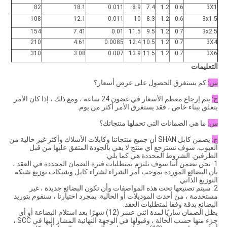
82
18.1
0.011
8.9
7.4
1.2
0.6
3X1
108
12.1
0.011
10
8.3
1.2
0.6
3x1.5
154
7.41
0.01
11.5
9.5
1.2
0.7
3x2.5
210
4.61
0.0085
12.4
10.5
1.2
0.7
3X4
310
3.08
0.007
13.9
11.5
1.2
0.7
3X6
التعليمات
س:
كم يستغرق الحصول على عرض أسعار؟
ج:
يتم إرجاع معظم الأسعار في غضون 24 ساعة ، ومع ذلك ، إذا كان الأمر
يتعلق ببناء خاص ، فقد يستغرق الأمر أكثر من يوم.
س:
ما هي الضمانات التي تحملها منتجاتك؟
ج:
يضمن كابل SHAN أن جميع منتجاتنا وكابلات الأسلاك وأكثر غير خالية من
العيوب. سوف نسترجع أي منتج لا يفي بالجودة المتفق عليها من قبل
الطرفين. الشروط المحددة هي كما يلي:
1. نحن نضمن أننا سوف نلتزم بمتطلبات فترة الضمان المحددة في العقد ،
بأن البضائع الموردة بموجب أمر الشراء لشراء كابل وشبكات توزيع شبكة
التوزيع الذاتي
2. سيتم تصنيعها تحت هذه المواصفات وأن تكون البضائع جديدة ، غير
مستخدمة ، من أحدث الموديلات أو الحالية. بمجرد اختيارنا ، سنقوم بتوريد
البضائع بدقة وفقا لمتطلبات العقد.
يظل الضمان ساريًا لمدة اثني عشر (12) شهرًا بعد استلام البضاعة أو أي
جزء منها حسب الحالة ، وقبولها في الوجهة النهائية المشار إليها في SCC ،