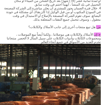
أو لمدة ثمانية عشر (18) شهرًا بعد تاريخ الشحن من الميناء أو مكان
التحميل في بلد المنشأ ، أيهما أختتم في وقت سابق.
4. خلال فترة الضمان يجوز للمشتري أن يعلن مباشرة إلى الشركة المصنعة
في النموذج المكتوب أو من قبل الوكيل إذا كان هناك أي مشكلة في جودة
البضائع. سوف تقوم الشركة المصنعة بالإصلاح أو الاستبدال في وقت
معقول ، وسوف تتحمل جميع النفقات المتعلقة بذلك.
س:
هل تبيع منتجات أخرى إلى جانب الأسلاك والكابلات؟
ج: إن
الأسلاك والكابلات هي موصلاتنا ، ولكننا أيضاً نبيع الموصلات ،
ومجموعات الكابلات وأدوات الكابلات على سبيل المثال لا الحصر. منتجاتنا
تخدم العديد من الأسواق في جميع أنحاء العالم.