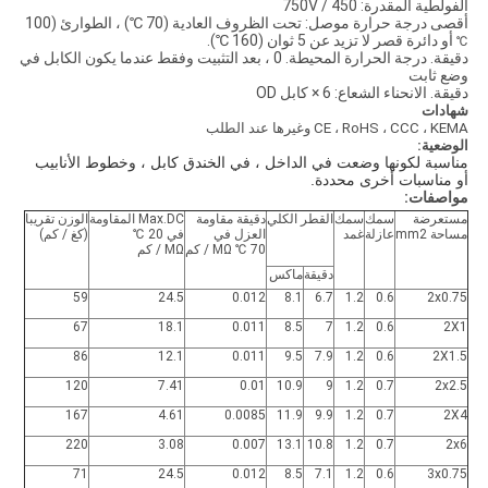
الفولطية المقدرة: 450 / 750V
أقصى درجة حرارة موصل: تحت الظروف العادية (70 ℃) ، الطوارئ (100
أو دائرة قصر لا تزيد عن 5 ثوان (160 ℃).
℃
دقيقة. درجة الحرارة المحيطة. 0 ، بعد التثبيت وفقط عندما يكون الكابل في
وضع ثابت
دقيقة. الانحناء الشعاع: 6 × كابل OD
شهادات
CE ، RoHS ، CCC ، KEMA وغيرها عند الطلب
الوضعية:
مناسبة لكونها وضعت في الداخل ، في الخندق كابل ، وخطوط الأنابيب
أو مناسبات أخرى محددة.
مواصفات:
مستعرضة
سمك
سمك
القطر الكلي
دقيقة مقاومة
Max.DC المقاومة
الوزن تقريبا
مساحة mm2
عازلة
غمد
العزل في
في 20 ℃
(كغ / كم)
70 ℃ MΩ / كم
MΩ / كم
دقيقة
ماكس
59
24.5
0.012
8.1
6.7
1.2
0.6
2x0.75
67
18.1
0.011
8.5
7
1.2
0.6
2X1
86
12.1
0.011
9.5
7.9
1.2
0.6
2X1.5
120
7.41
0.01
10.9
9
1.2
0.7
2x2.5
167
4.61
0.0085
11.9
9.9
1.2
0.7
2X4
220
3.08
0.007
13.1
10.8
1.2
0.7
2x6
71
24.5
0.012
8.5
7.1
1.2
0.6
3x0.75