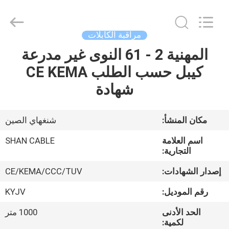
Shanghai
Shenghua
Cable
(Group)
Co.,
مراقبة الكابلات
Ltd..
All
Rights
المهنية 2 - 61 النوى غير مدرعة
منزل
Reserved.
كيبل حسب الطلب CE KEMA
المنتجات
شهادة
أشرطة
مكان المنشأ:
شنغهاي الصين
فيديو
اسم العلامة
SHAN CABLE
التجارية:
عرض
إصدار الشهادات:
CE/KEMA/CCC/TUV
الواقع
رقم الموديل:
KYJV
الافتراضي
الحد الأدنى
1000 متر
لكمية: