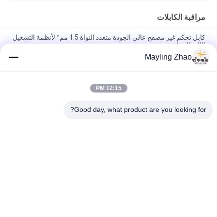
مراقبة الكابلات
كابل تحكم غير مصفح عالي الجودة متعدد النواة 1.5 مم² لأنظمة التشغيل
الآلي الصناعية
Mayling Zhao
شنغهاي شينغهوا كابل المهنية 2 - 61 النواة كابل غير مدرع مخصص
شهادة CE KEMA
12:15 PM
كابل الطاقة شنغهوا شنغهوا التحكم المهني كابل الأسلاك المرنة صديقة
للبيئة شهادة CE KEMA
Good day, what product are you looking for?
فئات شعبية
جميع
الكابلات الكهربائية 
شلبي معزول كابلات 
المدرعة
الكهرباء
سلك الكابلات 
كابلات معزولة PVC
الكهربائية
انخفاض الدخان صفر 