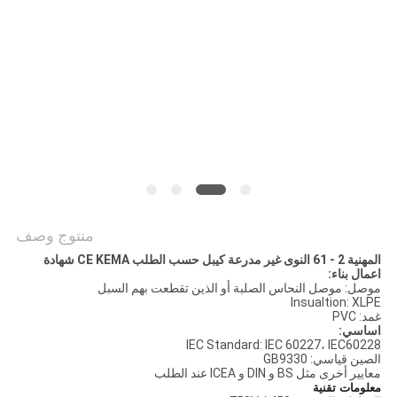
BLOG
طلب
اقتباس
NEWS
منتوج وصف
خريطة
المهنية 2 - 61 النوى غير مدرعة كيبل حسب الطلب CE KEMA شهادة
الموقع
اعمال بناء:
موصل: موصل النحاس الصلبة أو الذين تقطعت بهم السبل
Insualtion: XLPE
غمد: PVC
سياسة
اساسي:
IEC Standard: IEC 60227، IEC60228
الصين قياسي: GB9330
الخصوصية
معايير أخرى مثل BS و DIN و ICEA عند الطلب
معلومات تقنية