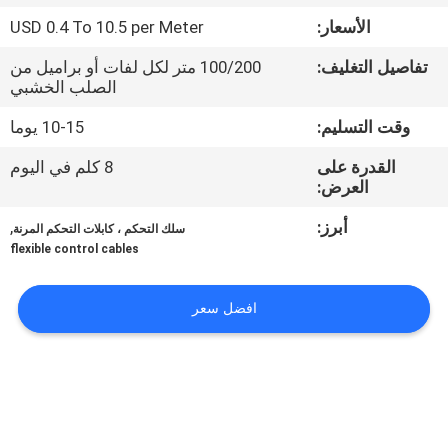
حول
الأسعار:
USD 0.4 To 10.5 per Meter
بنا
تفاصيل التغليف:
100/200 متر لكل لفات أو براميل من
الصلب الخشبي
جولة
وقت التسليم:
10-15 يوما
في
القدرة على
8 كلم في اليوم
المعمل
العرض:
أبرز:
,
سلك التحكم ، كابلات التحكم المرنة
ضبط
flexible control cables
الجودة
افضل سعر
اتصل
بنا
أخبار